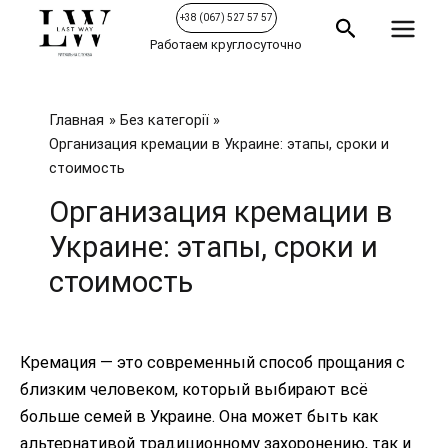
Перейти
Main
+38 (067) 527 57 57
Поиск
к
Работаем круглосуточно
Menu
содержимому
Главная
Без категорії
Организация кремации в Украине: этапы, сроки и
стоимость
Организация кремации в
Украине: этапы, сроки и
стоимость
Кремация — это современный способ прощания с
близким человеком, который выбирают всё
больше семей в Украине. Она может быть как
альтернативой традиционному захоронению, так и