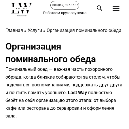
Перейти
Main
+38 (067) 527 57 57
Поиск
к
Работаем круглосуточно
Menu
содержимому
Главная
»
Услуги
»
Организация поминального обеда
Организация
поминального обеда
Поминальный обед — важная часть похоронного
обряда, когда близкие собираются за столом, чтобы
поделиться воспоминаниями, поддержать друг друга
и почтить память усопшего.
Last Way
полностью
берёт на себя организацию этого этапа: от выбора
кафе или ресторана до сервировки и оформления
зала.