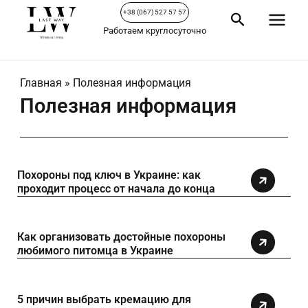
Перейти
Main
+38 (067) 527 57 57
Поиск
к
Работаем круглосуточно
Menu
содержимому
Главная
»
Полезная информация
Полезная информация
Page
Page
Page
Page
Page
Похороны под ключ в Украине: как
проходит процесс от начала до конца
Как организовать достойные похороны
любимого питомца в Украине
5 причин выбрать кремацию для