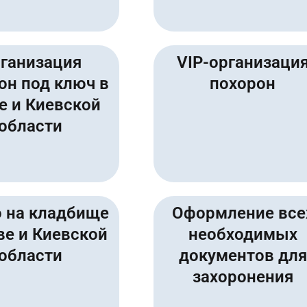
ганизация
VIP-организаци
он под ключ в
похорон
е и Киевской
области
 на кладбище
Оформление все
ве и Киевской
необходимых
области
документов для
захоронения