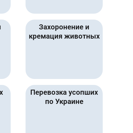
я
Захоронение и
кремация животных
х
Перевозка усопших
по Украине