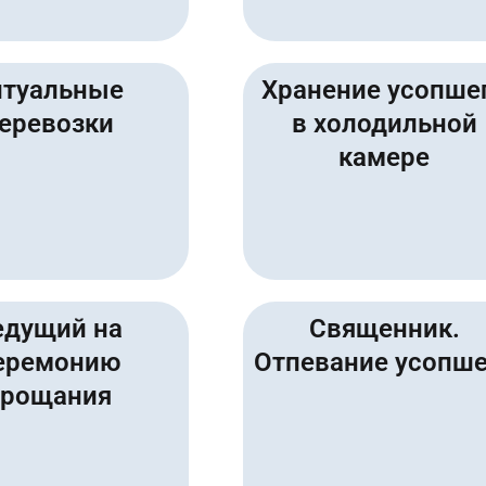
итуальные
Хранение усопше
еревозки
в холодильной
камере
едущий на
Священник.
еремонию
Отпевание усопше
прощания