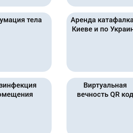
умация тела
Аренда катафалка
Киеве и по Украи
зинфекция
Виртуальная
омещения
вечность QR ко