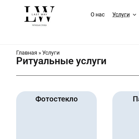
Перейти
к
О нас
Услуги
содержимому
Главная
»
Услуги
Ритуальные услуги
Фотостекло
П