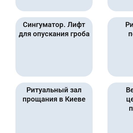
Сингуматор. Лифт
Р
для опускания гроба
п
Ритуальный зал
В
прощания в Киеве
ц