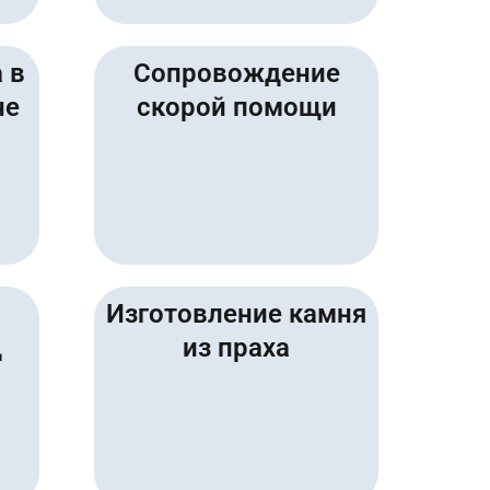
 в
Сопровождение
не
скорой помощи
Изготовление камня
д
из праха