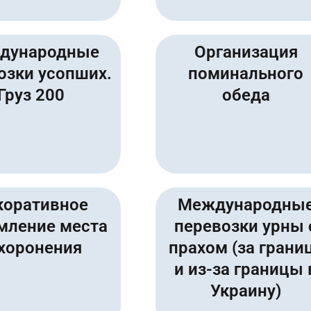
дународные
Организация
озки усопших.
поминального
Груз 200
обеда
коративное
Международны
мление места
перевозки урны 
хоронения
прахом (за грани
и из-за границы 
Украину)