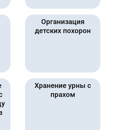
Организация
детских похорон
е
Хранение урны с
с
прахом
цу
в