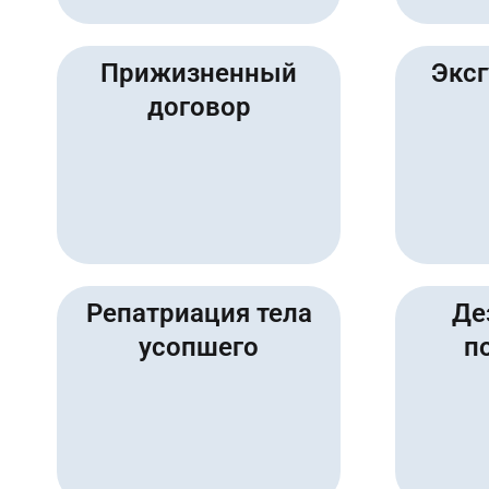
Прижизненный
Эксг
договор
Репатриация тела
Де
усопшего
п