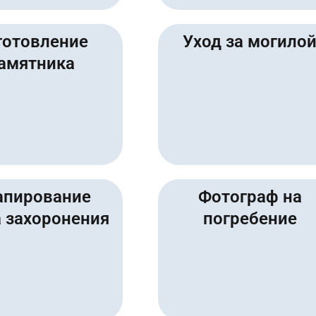
готовление
Уход за могило
амятника
апирование
Фотограф на
 захоронения
погребение