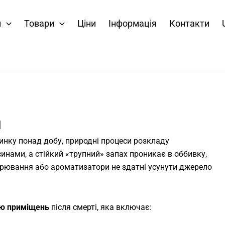
и
Товари
Ціни
Інформація
Контакти
я
динку понад добу, природні процеси розкладу
нами, а стійкий «трупний» запах проникає в оббивку,
ітрювання або ароматизатори не здатні усунути джерело
ю приміщень
після смерті, яка включає: