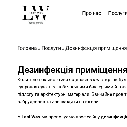
Перейти
до
Про нас
Послуг
вмісту
Головна
»
Послуги
»
Дезинфекція приміщення
Дезинфекція приміщенн
Коли тіло покійного знаходилося в квартирі чи бу
супроводжуються небезпечними бактеріями й токси
підлогу та архітектурні матеріали. Звичайне пров
забруднення та знешкодити патогени.
У
Last Way
ми пропонуємо професійну
дезинфекці