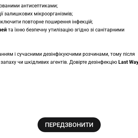
зованими антисептиками;
ії залишкових мікроорганізмів;
иключити повторне поширення інфекцій;
чей
та їхню безпечну утилізацію згідно зі санітарними
анням і сучасними дезінфікуючими розчинами, тому після
запаху чи шкідливих агентів. Довірте дезінфекцію
Last Wa
ПЕРЕДЗВОНИТИ