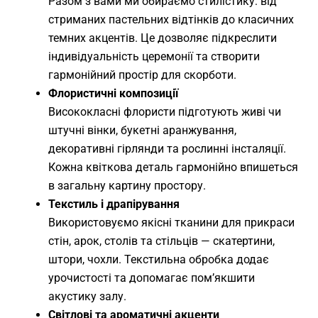
Разом з вами ми обираємо стилістику: від
стриманих пастельних відтінків до класичних
темних акцентів. Це дозволяє підкреслити
індивідуальність церемонії та створити
гармонійний простір для скорботи.
Флористичні композиції
Висококласні флористи підготують живі чи
штучні вінки, букетні аранжування,
декоративні гірлянди та рослинні інсталяції.
Кожна квіткова деталь гармонійно впишеться
в загальну картину простору.
Текстиль і драпірування
Використовуємо якісні тканини для прикраси
стін, арок, столів та стільців — скатертини,
штори, чохли. Текстильна обробка додає
урочистості та допомагає пом’якшити
акустику залу.
Світлові та ароматичні акценти