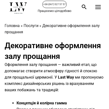
Перейти
Main
+38 (067) 527 57 57
Пошук
до
Працюємо цілодобово
Menu
вмісту
Головна
»
Послуги
»
Декоративне оформлення залу
прощання
Декоративне оформлення
залу прощання
Оформлення залу прощання — важливий етап, що
допомагає створити атмосферу гідності й спокою
для прощальної церемонії. У
Last Way
ми пропонуємо
комплекс дизайнерських рішень із врахуванням
ваших побажань та традицій:
Концепція й колірна гамма