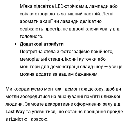
М’яка підсвітка LED-стрічками, лампади або
свічки створюють затишний настрій. Легкі
аромати акації чи лаванди делікатно
освіжають простір, не відволікаючи увагу від
головного.
Додаткові атрибути
Портретна стела з фотографією покійного,
меморіальні стенди, іконні куточки або
монітори для демонстрації слайд-шоу — усе це
можна додати за вашим бажанням.
Ми координуємо монтаж і демонтаж декору, щоб ви
могли зосередитися на вшануванні пам’яті близької
людини. Замовте декоративне оформлення залу від
Last Way
та упевніться, що останнє прощання пройде
з гідністю і красою.